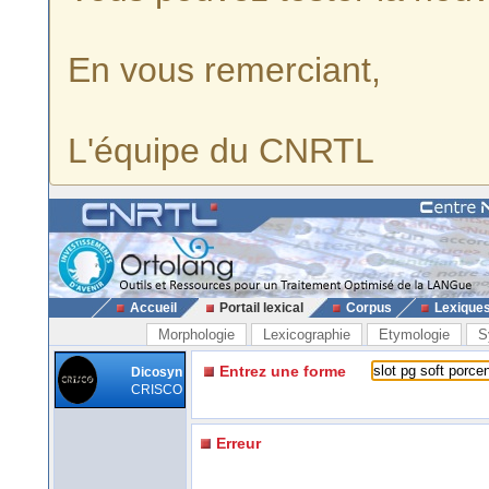
En vous remerciant,
L'équipe du CNRTL
Accueil
Portail lexical
Corpus
Lexique
Morphologie
Lexicographie
Etymologie
S
Entrez une forme
Dicosyn
CRISCO
Erreur