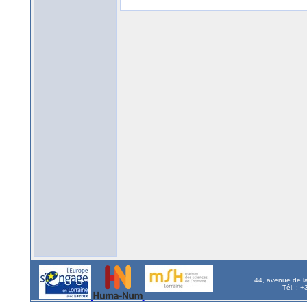
44, avenue de l
Tél. : 