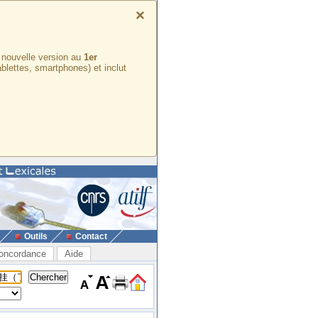
×
e nouvelle version au
1er
ablettes, smartphones) et inclut
Outils
Contact
oncordance
Aide