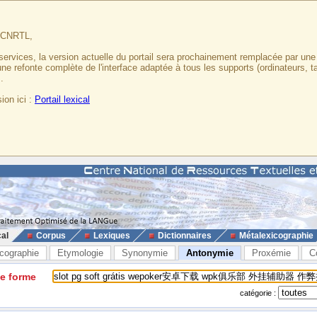
u CNRTL,
services, la version actuelle du portail sera prochainement remplacée par un
 une refonte complète de l'interface adaptée à tous les supports (ordinateurs, t
.
ion ici :
Portail lexical
cal
Corpus
Lexiques
Dictionnaires
Métalexicographie
cographie
Etymologie
Synonymie
Antonymie
Proxémie
C
ne forme
catégorie :