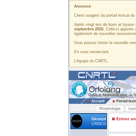
Annonce
Chers usagers du portail lexical d
Après vingt ans de bons et loyaux 
septembre 2026
. Celle-ci apporte
également de nouvelles ressources
Vous pouvez tester la nouvelle vers
En vous remerciant,
L'équipe du CNRTL
Accueil
Portail lexi
Morphologie
Lexi
Entrez u
Dicosyn
CRISCO