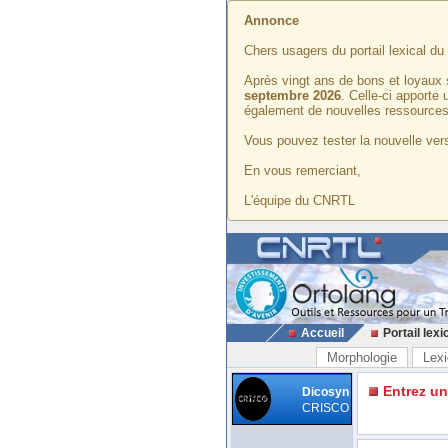
Annonce
Chers usagers du portail lexical d
Après vingt ans de bons et loyaux 
septembre 2026
. Celle-ci apporte
également de nouvelles ressources
Vous pouvez tester la nouvelle vers
En vous remerciant,
L'équipe du CNRTL
Accueil
Portail lexi
Morphologie
Lexi
Entrez u
Dicosyn
CRISCO