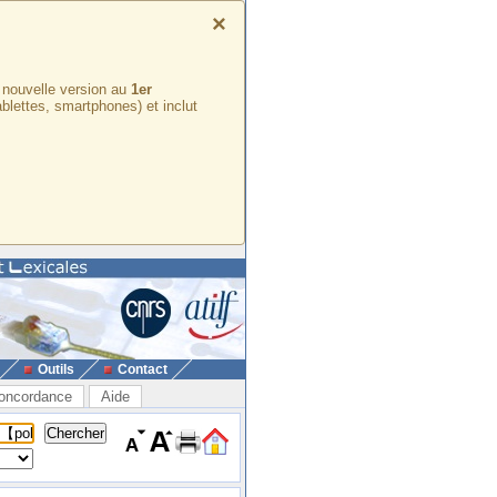
×
e nouvelle version au
1er
ablettes, smartphones) et inclut
Outils
Contact
oncordance
Aide