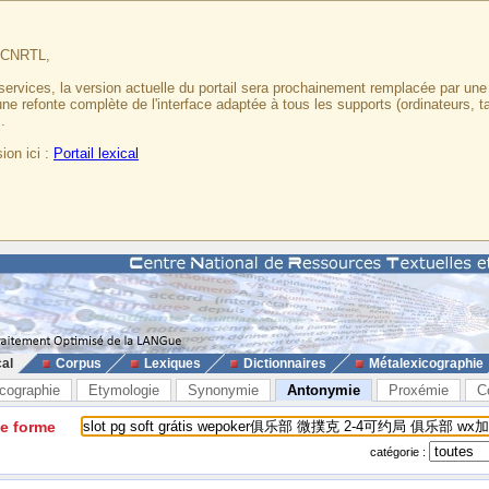
u CNRTL,
services, la version actuelle du portail sera prochainement remplacée par un
 une refonte complète de l'interface adaptée à tous les supports (ordinateurs, t
.
ion ici :
Portail lexical
cal
Corpus
Lexiques
Dictionnaires
Métalexicographie
cographie
Etymologie
Synonymie
Antonymie
Proxémie
C
ne forme
catégorie :