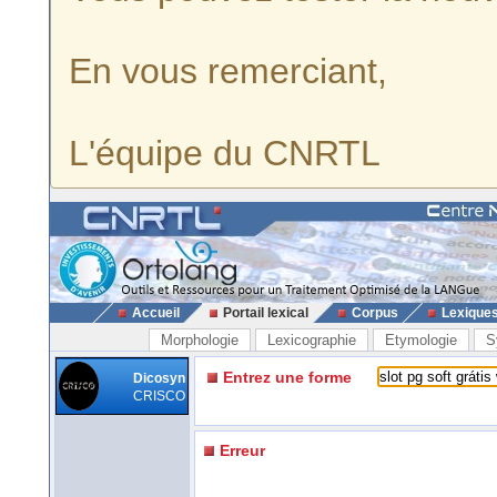
En vous remerciant,
L'équipe du CNRTL
Accueil
Portail lexical
Corpus
Lexique
Morphologie
Lexicographie
Etymologie
S
Entrez une forme
Dicosyn
CRISCO
Erreur