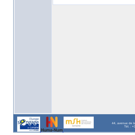
44, avenue de l
Tél. : 