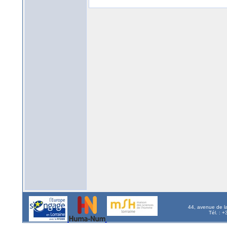
44, avenue de l
Tél. : 