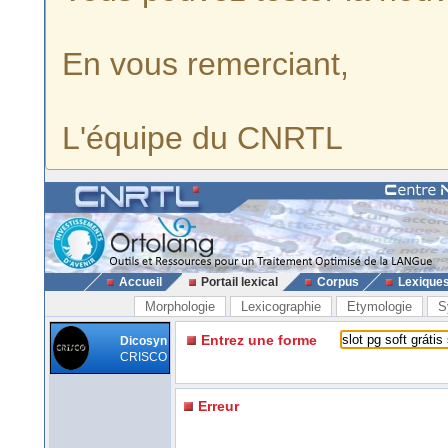
En vous remerciant,
L'équipe du CNRTL
Accueil
Portail lexical
Corpus
Lexique
Morphologie
Lexicographie
Etymologie
S
Entrez une forme
Dicosyn
CRISCO
Erreur