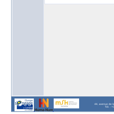
44, avenue de l
Tél. : 