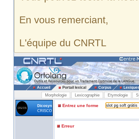
En vous remerciant,
L'équipe du CNRTL
Accueil
Portail lexical
Corpus
Lexique
Morphologie
Lexicographie
Etymologie
S
Entrez une forme
Dicosyn
CRISCO
Erreur