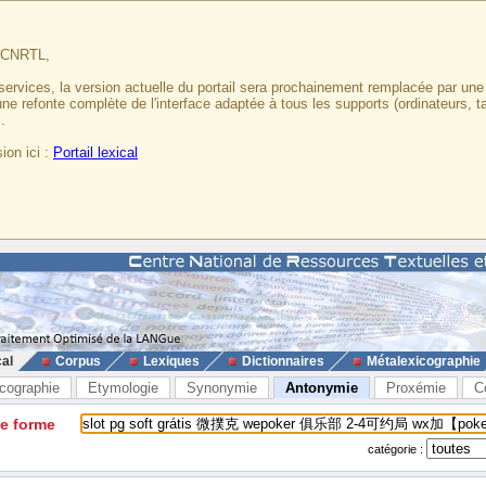
u CNRTL,
services, la version actuelle du portail sera prochainement remplacée par un
 une refonte complète de l'interface adaptée à tous les supports (ordinateurs, t
.
ion ici :
Portail lexical
cal
Corpus
Lexiques
Dictionnaires
Métalexicographie
cographie
Etymologie
Synonymie
Antonymie
Proxémie
C
ne forme
catégorie :