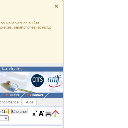
×
e nouvelle version au
1er
ablettes, smartphones) et inclut
Outils
Contact
oncordance
Aide