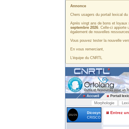
Annonce
Chers usagers du portail lexical d
Après vingt ans de bons et loyaux 
septembre 2026
. Celle-ci apporte
également de nouvelles ressources
Vous pouvez tester la nouvelle vers
En vous remerciant,
L'équipe du CNRTL
Accueil
Portail lexi
Morphologie
Lexi
Entrez u
Dicosyn
CRISCO