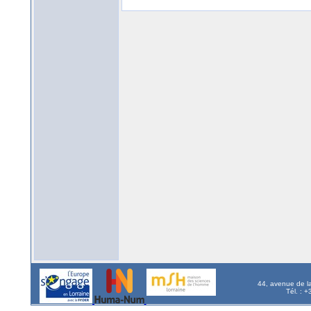
44, avenue de l
Tél. : 