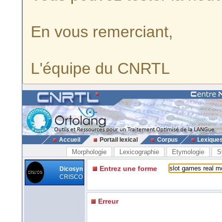
En vous remerciant,
L'équipe du CNRTL
Accueil
Portail lexical
Corpus
Lexique
Morphologie
Lexicographie
Etymologie
S
Entrez une forme
Dicosyn
CRISCO
Erreur