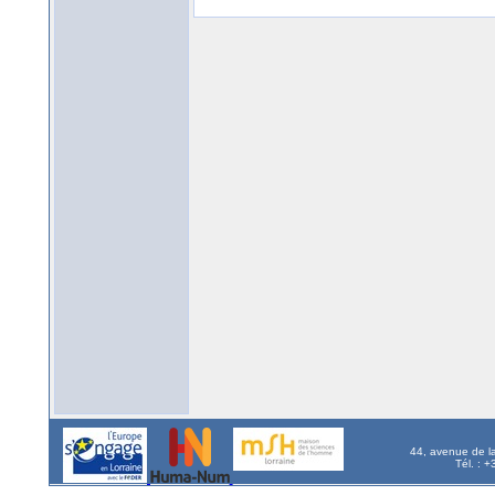
44, avenue de l
Tél. : 