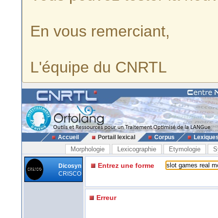
En vous remerciant,
L'équipe du CNRTL
Accueil
Portail lexical
Corpus
Lexique
Morphologie
Lexicographie
Etymologie
S
Entrez une forme
Dicosyn
CRISCO
Erreur