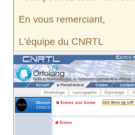
En vous remerciant,
L'équipe du CNRTL
Accueil
Portail lexical
Corpus
Lexique
Morphologie
Lexicographie
Etymologie
S
Entrez une forme
Dicosyn
CRISCO
Erreur