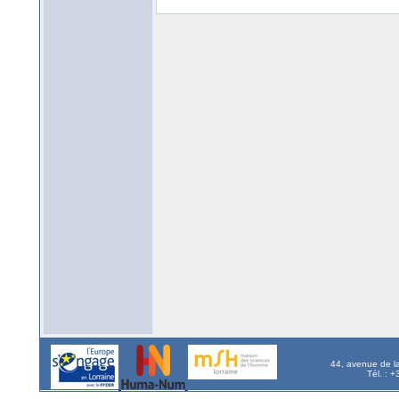
44, avenue de l
Tél. : 