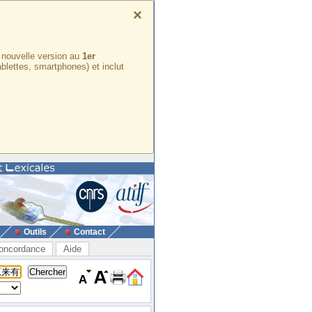
×
e nouvelle version au
1er
ablettes, smartphones) et inclut
Outils
Contact
oncordance
Aide