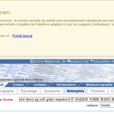
u CNRTL,
services, la version actuelle du portail sera prochainement remplacée par un
 une refonte complète de l'interface adaptée à tous les supports (ordinateurs, t
.
ion ici :
Portail lexical
cal
Corpus
Lexiques
Dictionnaires
Métalexicographie
cographie
Etymologie
Synonymie
Antonymie
Proxémie
C
ne forme
catégorie :