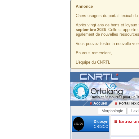
Annonce
Chers usagers du portail lexical d
Après vingt ans de bons et loyaux 
septembre 2026
. Celle-ci apporte
également de nouvelles ressources
Vous pouvez tester la nouvelle vers
En vous remerciant,
L'équipe du CNRTL
Accueil
Portail lexi
Morphologie
Lexi
Entrez u
Dicosyn
CRISCO