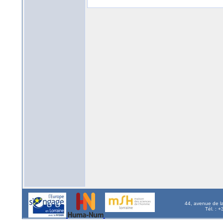
44, avenue de l
Tél. : 