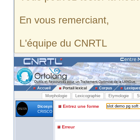
En vous remerciant,
L'équipe du CNRTL
Accueil
Portail lexical
Corpus
Lexique
Morphologie
Lexicographie
Etymologie
S
Entrez une forme
Dicosyn
CRISCO
Erreur