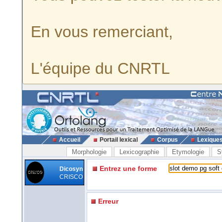
En vous remerciant,
L'équipe du CNRTL
Accueil
Portail lexical
Corpus
Lexique
Morphologie
Lexicographie
Etymologie
S
Entrez une forme
Dicosyn
CRISCO
Erreur