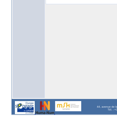
44, avenue de l
Tél. : 