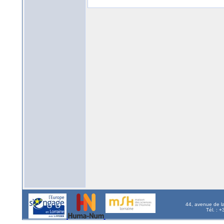
44, avenue de l
Tél. : 