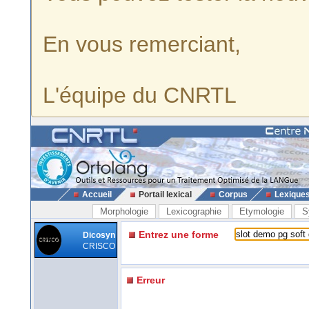
En vous remerciant,
L'équipe du CNRTL
Accueil
Portail lexical
Corpus
Lexique
Morphologie
Lexicographie
Etymologie
S
Entrez une forme
Dicosyn
CRISCO
Erreur