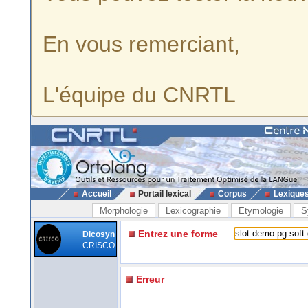
En vous remerciant,
L'équipe du CNRTL
Accueil
Portail lexical
Corpus
Lexique
Morphologie
Lexicographie
Etymologie
S
Entrez une forme
Dicosyn
CRISCO
Erreur