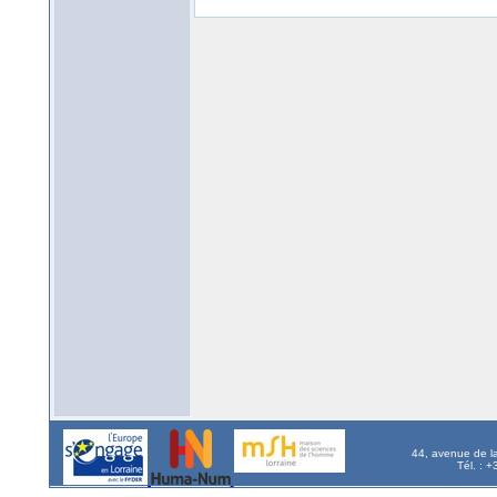
44, avenue de l
Tél. : 