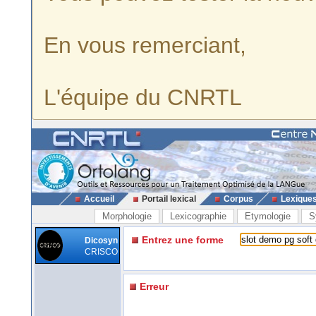
En vous remerciant,
L'équipe du CNRTL
Accueil
Portail lexical
Corpus
Lexique
Morphologie
Lexicographie
Etymologie
S
Entrez une forme
Dicosyn
CRISCO
Erreur