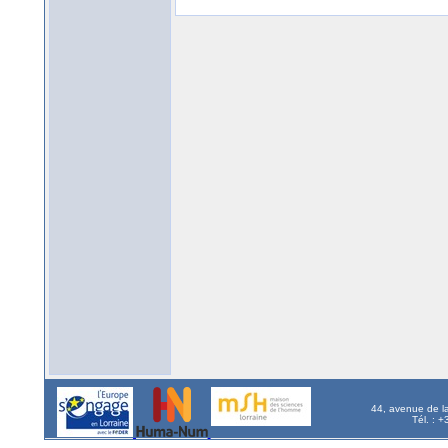
44, avenue de l
Tél. : 