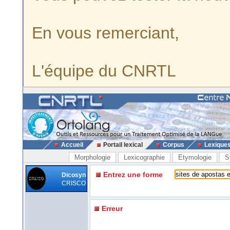
En vous remerciant,
L'équipe du CNRTL
Accueil
Portail lexical
Corpus
Lexique
Morphologie
Lexicographie
Etymologie
S
Entrez une forme
Dicosyn
CRISCO
Erreur