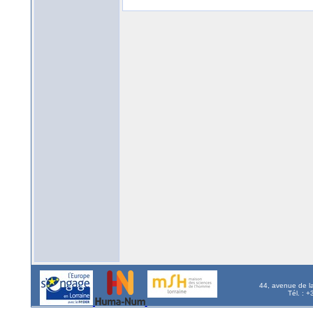
44, avenue de l
Tél. : 