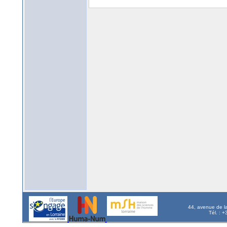
44, avenue de l
Tél. : 