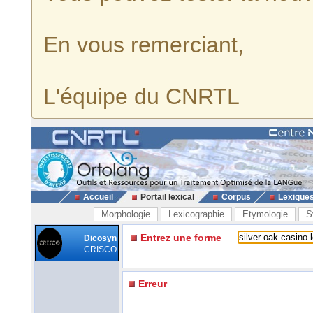
En vous remerciant,
L'équipe du CNRTL
Accueil
Portail lexical
Corpus
Lexique
Morphologie
Lexicographie
Etymologie
S
Entrez une forme
Dicosyn
CRISCO
Erreur