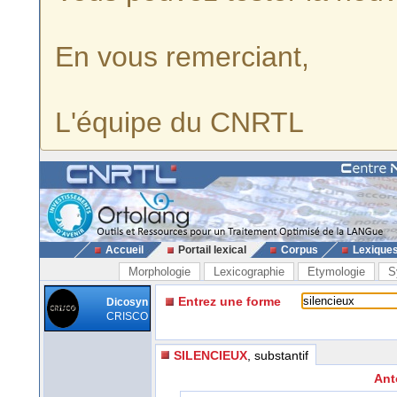
En vous remerciant,
L'équipe du CNRTL
Accueil
Portail lexical
Corpus
Lexique
Morphologie
Lexicographie
Etymologie
S
Entrez une forme
Dicosyn
CRISCO
SILENCIEUX
, substantif
Ant