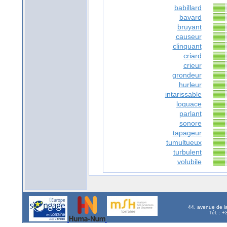
babillard
bavard
bruyant
causeur
clinquant
criard
crieur
grondeur
hurleur
intarissable
loquace
parlant
sonore
tapageur
tumultueux
turbulent
volubile
44, avenue de l
Tél. : 