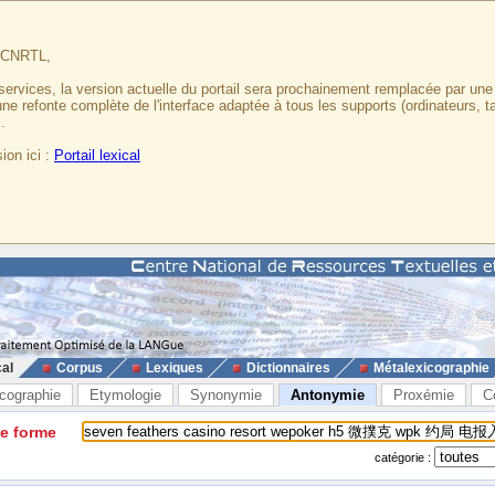
u CNRTL,
services, la version actuelle du portail sera prochainement remplacée par un
 une refonte complète de l'interface adaptée à tous les supports (ordinateurs, t
.
ion ici :
Portail lexical
cal
Corpus
Lexiques
Dictionnaires
Métalexicographie
cographie
Etymologie
Synonymie
Antonymie
Proxémie
C
ne forme
catégorie :