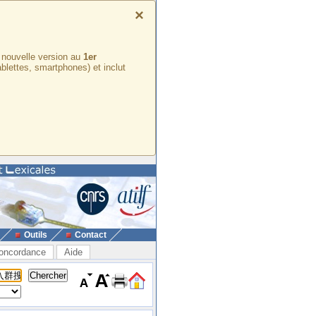
×
e nouvelle version au
1er
ablettes, smartphones) et inclut
Outils
Contact
oncordance
Aide