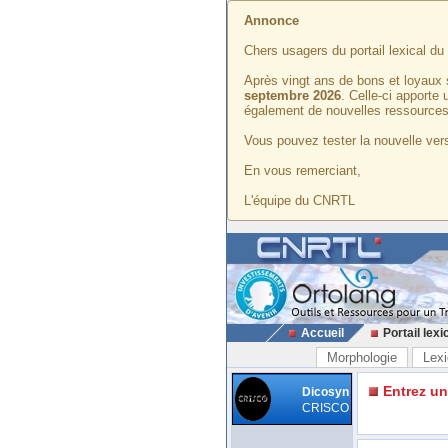
Annonce
Chers usagers du portail lexical d
Après vingt ans de bons et loyaux 
septembre 2026
. Celle-ci apporte
également de nouvelles ressources
Vous pouvez tester la nouvelle vers
En vous remerciant,
L'équipe du CNRTL
Accueil
Portail lexi
Morphologie
Lexi
Entrez u
Dicosyn
CRISCO