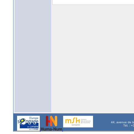
44, avenue de l
Tél. : 