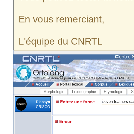
En vous remerciant,
L'équipe du CNRTL
Accueil
Portail lexical
Corpus
Lexique
Morphologie
Lexicographie
Etymologie
S
Entrez une forme
Dicosyn
CRISCO
Erreur