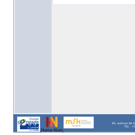
44, avenue de l
Tél. : 