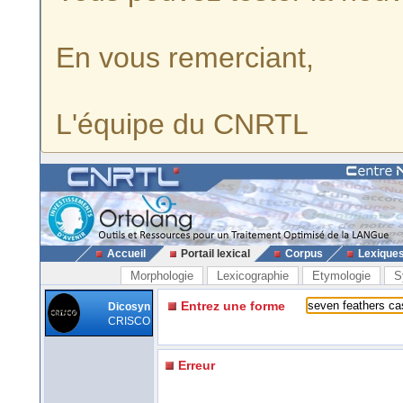
En vous remerciant,
L'équipe du CNRTL
Accueil
Portail lexical
Corpus
Lexique
Morphologie
Lexicographie
Etymologie
S
Entrez une forme
Dicosyn
CRISCO
Erreur