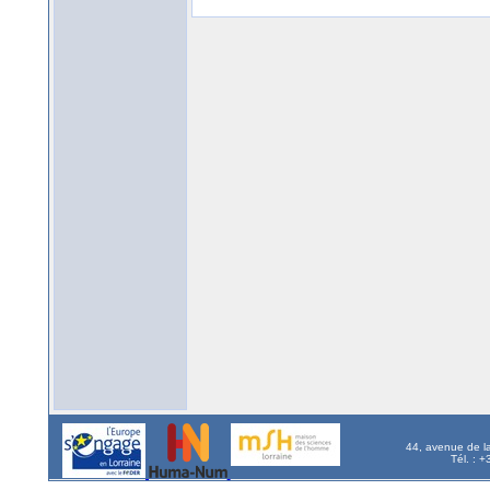
44, avenue de l
Tél. : 