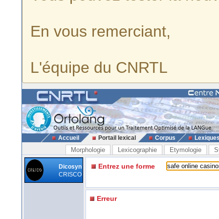
En vous remerciant,
L'équipe du CNRTL
Accueil
Portail lexical
Corpus
Lexique
Morphologie
Lexicographie
Etymologie
S
Entrez une forme
Dicosyn
CRISCO
Erreur