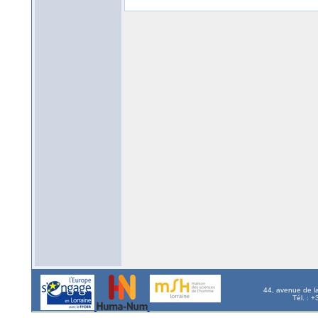
44, avenue de l
Tél. : 