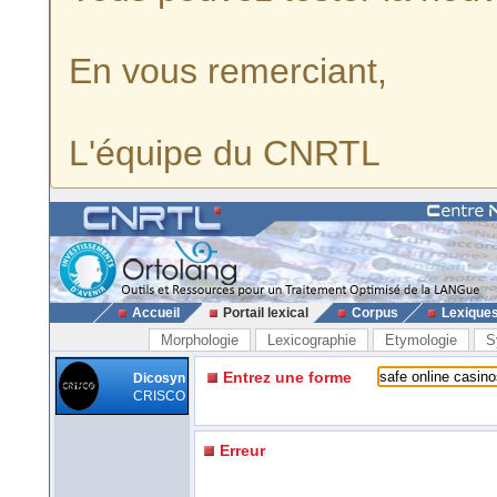
En vous remerciant,
L'équipe du CNRTL
Accueil
Portail lexical
Corpus
Lexique
Morphologie
Lexicographie
Etymologie
S
Entrez une forme
Dicosyn
CRISCO
Erreur