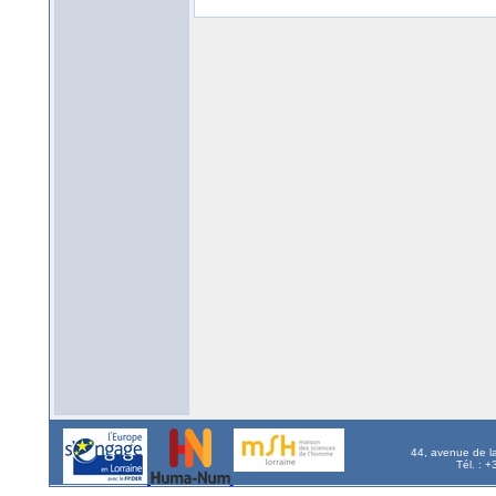
44, avenue de l
Tél. : 