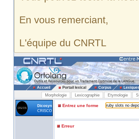
En vous remerciant,
L'équipe du CNRTL
Accueil
Portail lexical
Corpus
Lexique
Morphologie
Lexicographie
Etymologie
S
Entrez une forme
Dicosyn
CRISCO
Erreur