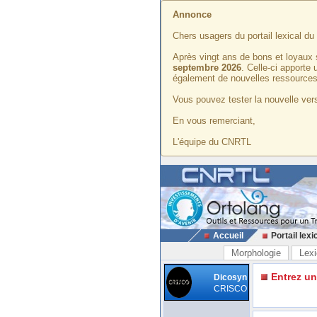
Annonce
Chers usagers du portail lexical d
Après vingt ans de bons et loyaux 
septembre 2026
. Celle-ci apporte
également de nouvelles ressources
Vous pouvez tester la nouvelle vers
En vous remerciant,
L'équipe du CNRTL
Accueil
Portail lexi
Morphologie
Lexi
Entrez u
Dicosyn
CRISCO