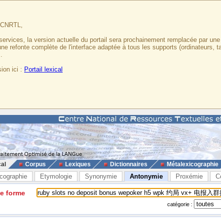
u CNRTL,
services, la version actuelle du portail sera prochainement remplacée par un
 une refonte complète de l'interface adaptée à tous les supports (ordinateurs, t
.
ion ici :
Portail lexical
cal
Corpus
Lexiques
Dictionnaires
Métalexicographie
cographie
Etymologie
Synonymie
Antonymie
Proxémie
C
ne forme
catégorie :