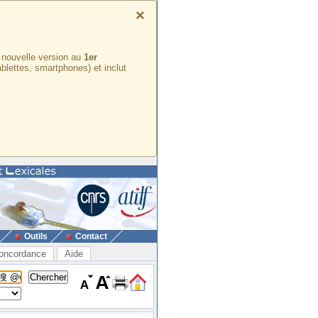
×
e nouvelle version au
1er
ablettes, smartphones) et inclut
Outils
Contact
oncordance
Aide