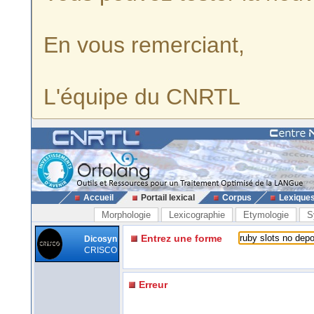
En vous remerciant,
L'équipe du CNRTL
Accueil
Portail lexical
Corpus
Lexique
Morphologie
Lexicographie
Etymologie
S
Entrez une forme
Dicosyn
CRISCO
Erreur