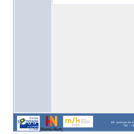
44, avenue de l
Tél. : 