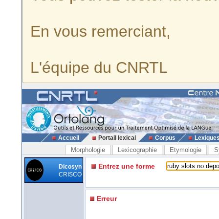
En vous remerciant,
L'équipe du CNRTL
Accueil
Portail lexical
Corpus
Lexique
Morphologie
Lexicographie
Etymologie
S
Entrez une forme
Dicosyn
CRISCO
Erreur