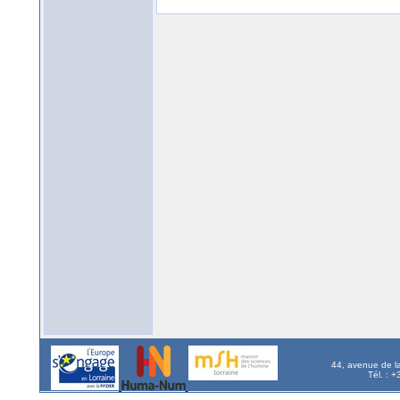
44, avenue de l
Tél. : 