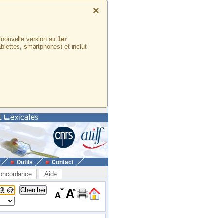
×
e nouvelle version au
1er
ablettes, smartphones) et inclut
Outils
Contact
oncordance
Aide