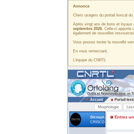
Annonce
Chers usagers du portail lexical d
Après vingt ans de bons et loyaux 
septembre 2026
. Celle-ci apporte
également de nouvelles ressources
Vous pouvez tester la nouvelle vers
En vous remerciant,
L'équipe du CNRTL
Accueil
Portail lexi
Morphologie
Lexi
Entrez u
Dicosyn
CRISCO