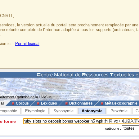
u CNRTL,
services, la version actuelle du portail sera prochainement remplacée par un
 une refonte complète de l'interface adaptée à tous les supports (ordinateurs, t
.
ion ici :
Portail lexical
cal
Corpus
Lexiques
Dictionnaires
Métalexicographie
cographie
Etymologie
Synonymie
Antonymie
Proxémie
C
ne forme
catégorie :