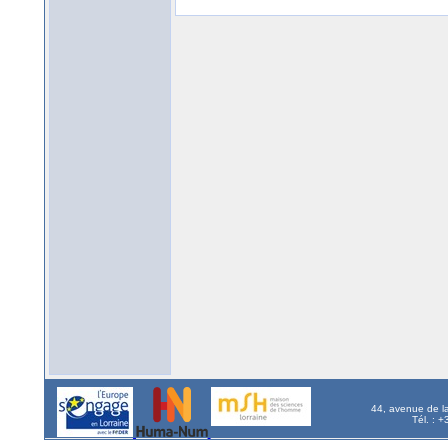
44, avenue de l
Tél. : 