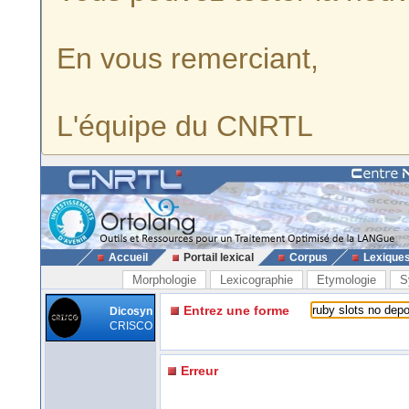
En vous remerciant,
L'équipe du CNRTL
Accueil
Portail lexical
Corpus
Lexique
Morphologie
Lexicographie
Etymologie
S
Entrez une forme
Dicosyn
CRISCO
Erreur