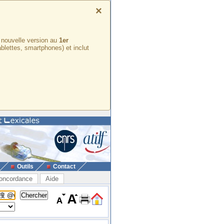
×
e nouvelle version au
1er
ablettes, smartphones) et inclut
Outils
Contact
oncordance
Aide