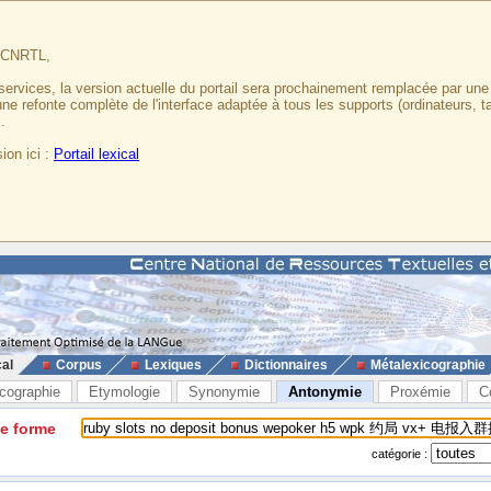
u CNRTL,
services, la version actuelle du portail sera prochainement remplacée par un
 une refonte complète de l'interface adaptée à tous les supports (ordinateurs, t
.
ion ici :
Portail lexical
cal
Corpus
Lexiques
Dictionnaires
Métalexicographie
cographie
Etymologie
Synonymie
Antonymie
Proxémie
C
ne forme
catégorie :