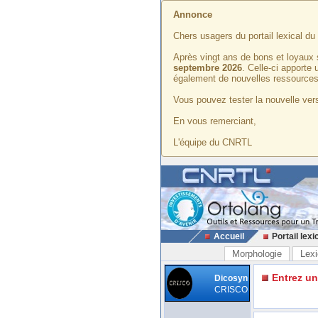
Annonce
Chers usagers du portail lexical d
Après vingt ans de bons et loyaux 
septembre 2026
. Celle-ci apporte
également de nouvelles ressources
Vous pouvez tester la nouvelle vers
En vous remerciant,
L'équipe du CNRTL
Accueil
Portail lexi
Morphologie
Lexi
Entrez u
Dicosyn
CRISCO