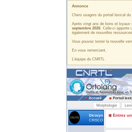
Annonce
Chers usagers du portail lexical d
Après vingt ans de bons et loyaux 
septembre 2026
. Celle-ci apporte
également de nouvelles ressources
Vous pouvez tester la nouvelle vers
En vous remerciant,
L'équipe du CNRTL
Accueil
Portail lexi
Morphologie
Lexi
Entrez u
Dicosyn
CRISCO