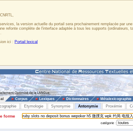
u CNRTL,
services, la version actuelle du portail sera prochainement remplacée par un
 une refonte complète de l'interface adaptée à tous les supports (ordinateurs, t
.
ion ici :
Portail lexical
cal
Corpus
Lexiques
Dictionnaires
Métalexicographie
cographie
Etymologie
Synonymie
Antonymie
Proxémie
C
ne forme
catégorie :