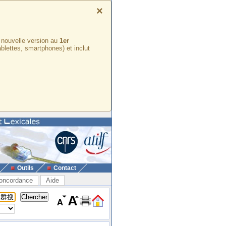
×
e nouvelle version au
1er
ablettes, smartphones) et inclut
Outils
Contact
oncordance
Aide