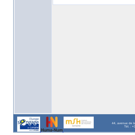
44, avenue de l
Tél. : 