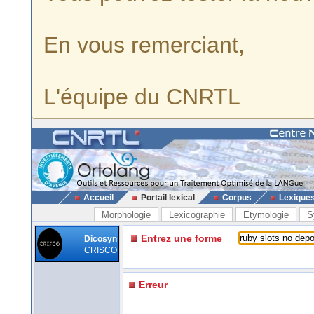
En vous remerciant,
L'équipe du CNRTL
Accueil
Portail lexical
Corpus
Lexique
Morphologie
Lexicographie
Etymologie
S
Entrez une forme
Dicosyn
CRISCO
Erreur