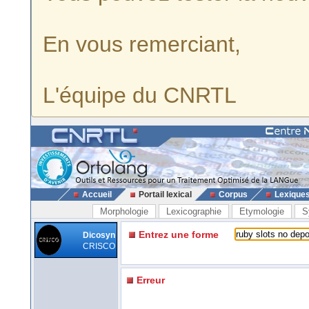
En vous remerciant,
L'équipe du CNRTL
Accueil
Portail lexical
Corpus
Lexique
Morphologie
Lexicographie
Etymologie
S
Entrez une forme
Dicosyn
CRISCO
Erreur