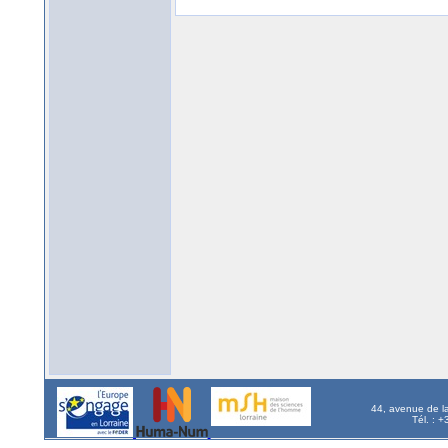
44, avenue de l
Tél. : 