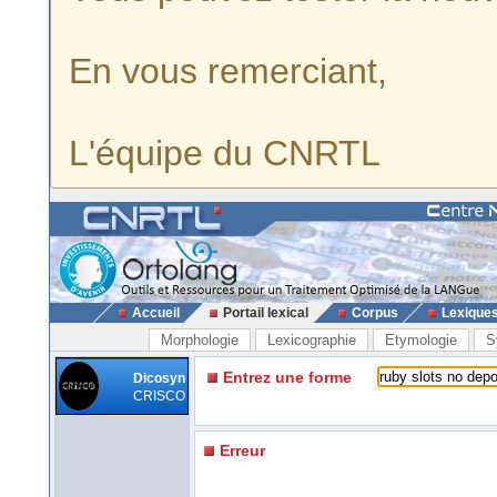
En vous remerciant,
L'équipe du CNRTL
Accueil
Portail lexical
Corpus
Lexique
Morphologie
Lexicographie
Etymologie
S
Entrez une forme
Dicosyn
CRISCO
Erreur