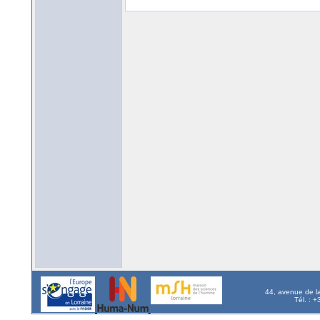
44, avenue de l
Tél. : 