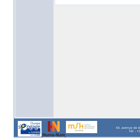
44, avenue de l
Tél. : 