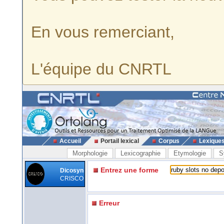
En vous remerciant,
L'équipe du CNRTL
Accueil
Portail lexical
Corpus
Lexique
Morphologie
Lexicographie
Etymologie
S
Entrez une forme
Dicosyn
CRISCO
Erreur