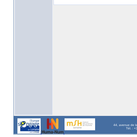
44, avenue de l
Tél. : 