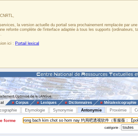
u CNRTL,
services, la version actuelle du portail sera prochainement remplacée par un
 une refonte complète de l'interface adaptée à tous les supports (ordinateurs, t
.
ion ici :
Portail lexical
cal
Corpus
Lexiques
Dictionnaires
Métalexicographie
cographie
Etymologie
Synonymie
Antonymie
Proxémie
C
ne forme
catégorie :