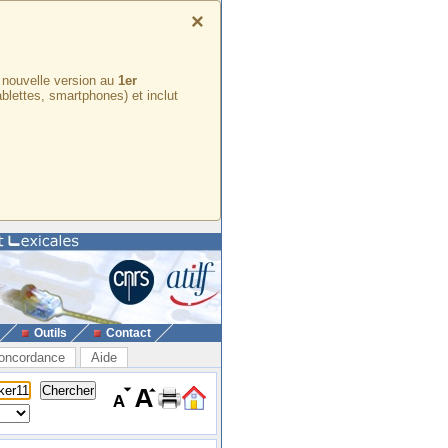
×
e nouvelle version au
1er
ablettes, smartphones) et inclut
Outils
Contact
oncordance
Aide