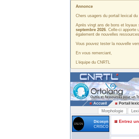
Annonce
Chers usagers du portail lexical d
Après vingt ans de bons et loyaux 
septembre 2026
. Celle-ci apporte
également de nouvelles ressources
Vous pouvez tester la nouvelle vers
En vous remerciant,
L'équipe du CNRTL
Accueil
Portail lexi
Morphologie
Lexi
Entrez u
Dicosyn
CRISCO