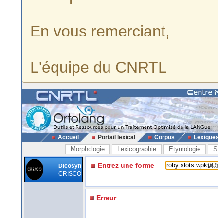
En vous remerciant,
L'équipe du CNRTL
Accueil
Portail lexical
Corpus
Lexique
Morphologie
Lexicographie
Etymologie
S
Entrez une forme
Dicosyn
CRISCO
Erreur