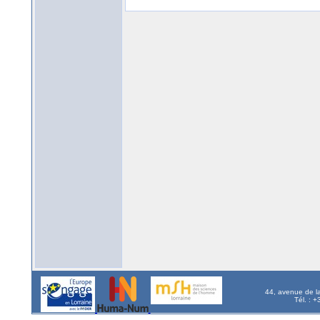
44, avenue de l
Tél. : 