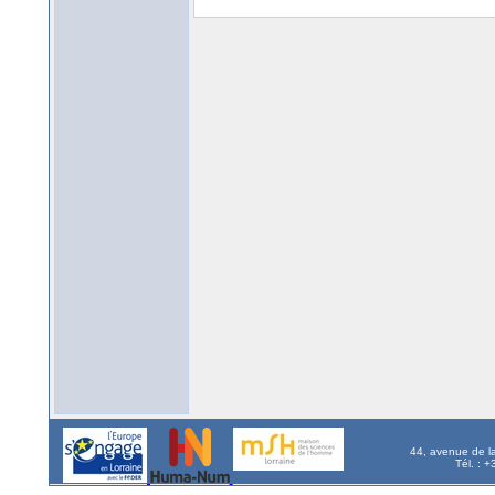
44, avenue de l
Tél. : 