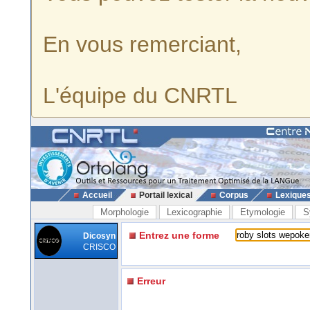
En vous remerciant,
L'équipe du CNRTL
Accueil
Portail lexical
Corpus
Lexique
Morphologie
Lexicographie
Etymologie
S
Entrez une forme
Dicosyn
CRISCO
Erreur