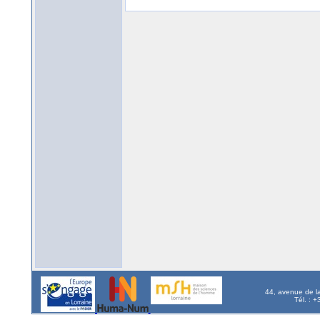
44, avenue de l
Tél. : 