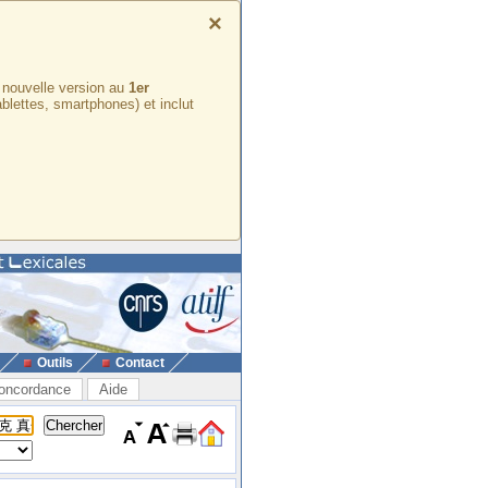
×
e nouvelle version au
1er
ablettes, smartphones) et inclut
Outils
Contact
oncordance
Aide