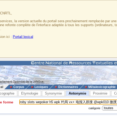
u CNRTL,
services, la version actuelle du portail sera prochainement remplacée par un
 une refonte complète de l'interface adaptée à tous les supports (ordinateurs, t
.
ion ici :
Portail lexical
cal
Corpus
Lexiques
Dictionnaires
Métalexicographie
cographie
Etymologie
Synonymie
Antonymie
Proxémie
C
ne forme
catégorie :