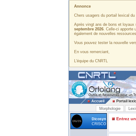
Annonce
Chers usagers du portail lexical d
Après vingt ans de bons et loyaux 
septembre 2026
. Celle-ci apporte
également de nouvelles ressources
Vous pouvez tester la nouvelle vers
En vous remerciant,
L'équipe du CNRTL
Accueil
Portail lexi
Morphologie
Lexi
Entrez u
Dicosyn
CRISCO