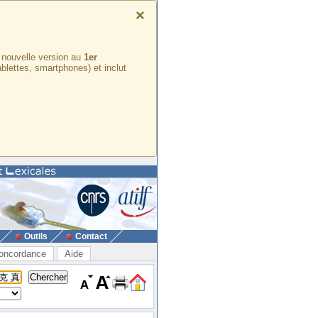
×
e nouvelle version au
1er
ablettes, smartphones) et inclut
Outils
Contact
oncordance
Aide