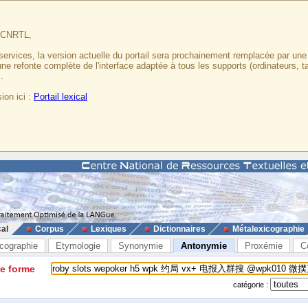
u CNRTL,
services, la version actuelle du portail sera prochainement remplacée par un
 une refonte complète de l'interface adaptée à tous les supports (ordinateurs, t
.
ion ici :
Portail lexical
cal
Corpus
Lexiques
Dictionnaires
Métalexicographie
cographie
Etymologie
Synonymie
Antonymie
Proxémie
C
ne forme
catégorie :