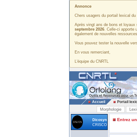
Annonce
Chers usagers du portail lexical d
Après vingt ans de bons et loyaux 
septembre 2026
. Celle-ci apporte
également de nouvelles ressources
Vous pouvez tester la nouvelle vers
En vous remerciant,
L'équipe du CNRTL
Accueil
Portail lexi
Morphologie
Lexi
Entrez u
Dicosyn
CRISCO