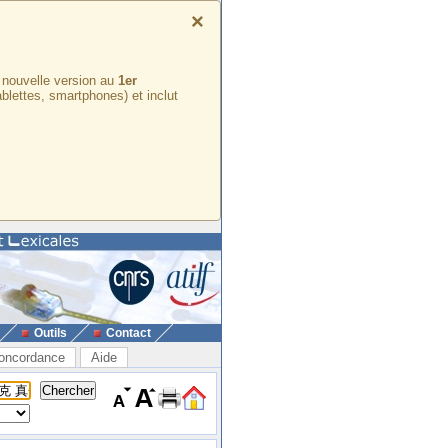
×
e nouvelle version au
1er
ablettes, smartphones) et inclut
Outils
Contact
oncordance
Aide