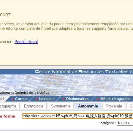
u CNRTL,
services, la version actuelle du portail sera prochainement remplacée par un
 une refonte complète de l'interface adaptée à tous les supports (ordinateurs, t
.
ion ici :
Portail lexical
cal
Corpus
Lexiques
Dictionnaires
Métalexicographie
cographie
Etymologie
Synonymie
Antonymie
Proxémie
C
ne forme
catégorie :