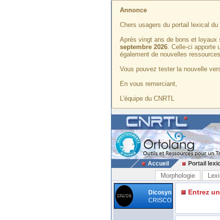
Annonce
Chers usagers du portail lexical d
Après vingt ans de bons et loyaux 
septembre 2026
. Celle-ci apporte
également de nouvelles ressources
Vous pouvez tester la nouvelle vers
En vous remerciant,
L'équipe du CNRTL
Accueil
Portail lexi
Morphologie
Lexi
Entrez u
Dicosyn
CRISCO