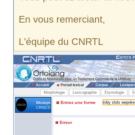
En vous remerciant,
L'équipe du CNRTL
Accueil
Portail lexical
Corpus
Lexique
Morphologie
Lexicographie
Etymologie
S
Entrez une forme
Dicosyn
CRISCO
Erreur