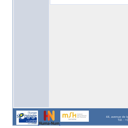
44, avenue de l
Tél. : 