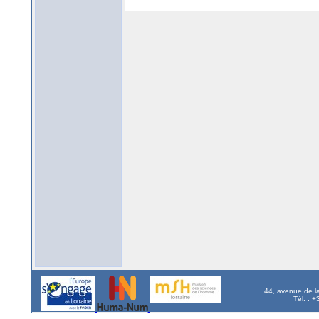
44, avenue de l
Tél. : 