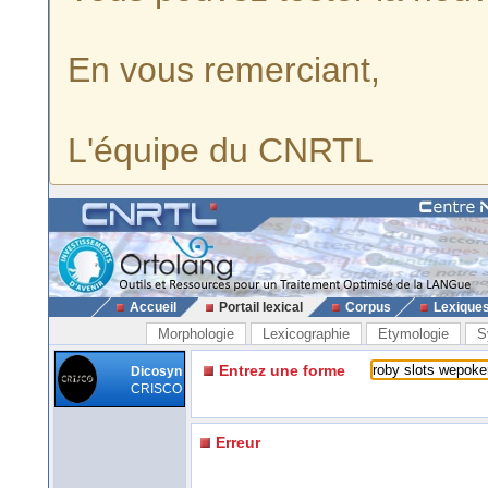
En vous remerciant,
L'équipe du CNRTL
Accueil
Portail lexical
Corpus
Lexique
Morphologie
Lexicographie
Etymologie
S
Entrez une forme
Dicosyn
CRISCO
Erreur