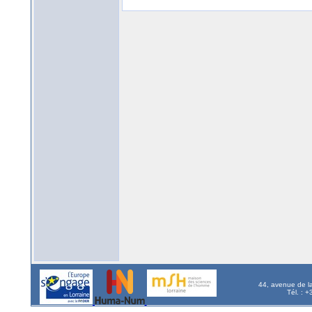
44, avenue de l
Tél. : 