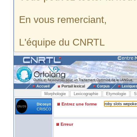
En vous remerciant,
L'équipe du CNRTL
Accueil
Portail lexical
Corpus
Lexique
Morphologie
Lexicographie
Etymologie
S
Entrez une forme
Dicosyn
CRISCO
Erreur