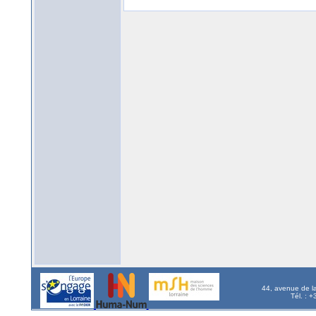
44, avenue de l
Tél. : 