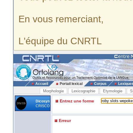
En vous remerciant,
L'équipe du CNRTL
Accueil
Portail lexical
Corpus
Lexique
Morphologie
Lexicographie
Etymologie
S
Entrez une forme
Dicosyn
CRISCO
Erreur