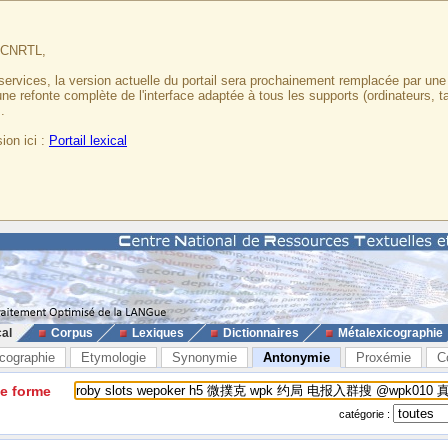
u CNRTL,
services, la version actuelle du portail sera prochainement remplacée par un
 une refonte complète de l'interface adaptée à tous les supports (ordinateurs, t
.
ion ici :
Portail lexical
cal
Corpus
Lexiques
Dictionnaires
Métalexicographie
cographie
Etymologie
Synonymie
Antonymie
Proxémie
C
ne forme
catégorie :