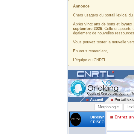
Annonce
Chers usagers du portail lexical d
Après vingt ans de bons et loyaux 
septembre 2026
. Celle-ci apporte
également de nouvelles ressources
Vous pouvez tester la nouvelle vers
En vous remerciant,
L'équipe du CNRTL
Accueil
Portail lexi
Morphologie
Lexi
Entrez u
Dicosyn
CRISCO