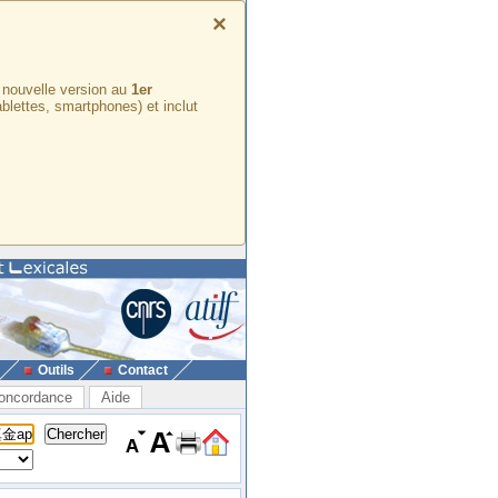
×
e nouvelle version au
1er
ablettes, smartphones) et inclut
Outils
Contact
oncordance
Aide