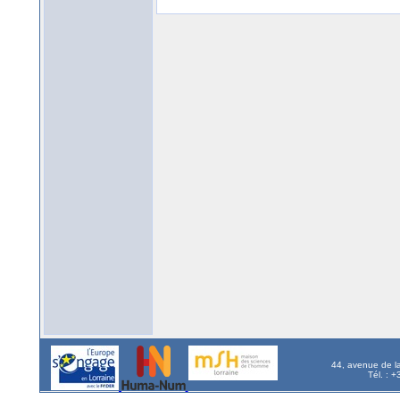
44, avenue de l
Tél. : 