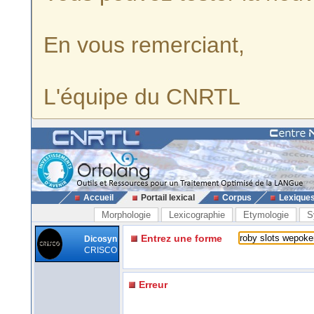
En vous remerciant,
L'équipe du CNRTL
Accueil
Portail lexical
Corpus
Lexique
Morphologie
Lexicographie
Etymologie
S
Entrez une forme
Dicosyn
CRISCO
Erreur